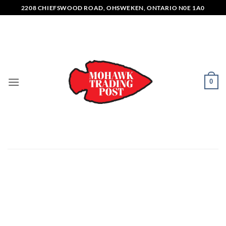
Skip
2208 CHIEFSWOOD ROAD, OHSWEKEN, ONTARIO N0E 1A0
to
content
0