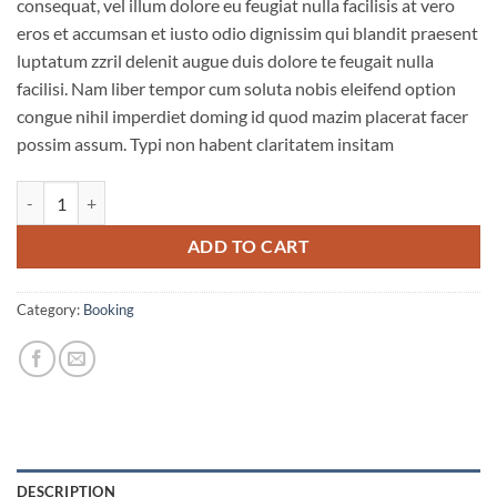
consequat, vel illum dolore eu feugiat nulla facilisis at vero
eros et accumsan et iusto odio dignissim qui blandit praesent
luptatum zzril delenit augue duis dolore te feugait nulla
facilisi. Nam liber tempor cum soluta nobis eleifend option
congue nihil imperdiet doming id quod mazim placerat facer
possim assum. Typi non habent claritatem insitam
Weekend Wine Course quantity
ADD TO CART
Category:
Booking
DESCRIPTION