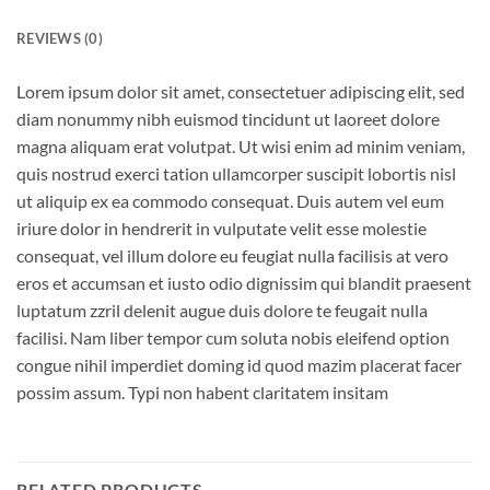
REVIEWS (0)
Lorem ipsum dolor sit amet, consectetuer adipiscing elit, sed
diam nonummy nibh euismod tincidunt ut laoreet dolore
magna aliquam erat volutpat. Ut wisi enim ad minim veniam,
quis nostrud exerci tation ullamcorper suscipit lobortis nisl
ut aliquip ex ea commodo consequat. Duis autem vel eum
iriure dolor in hendrerit in vulputate velit esse molestie
consequat, vel illum dolore eu feugiat nulla facilisis at vero
eros et accumsan et iusto odio dignissim qui blandit praesent
luptatum zzril delenit augue duis dolore te feugait nulla
facilisi. Nam liber tempor cum soluta nobis eleifend option
congue nihil imperdiet doming id quod mazim placerat facer
possim assum. Typi non habent claritatem insitam
RELATED PRODUCTS